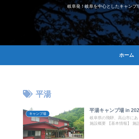
岐阜発！岐阜を中心としたキャンプ
ホーム
平湯
平湯キャンプ場 in 2
キャンプ場
岐阜県の飛騨、高山市にあ
施設概要 【基本情報】 施設名